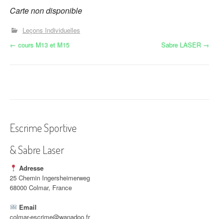
Carte non disponible
Leçons Individuelles
N
←
cours M13 et M15
Sabre LASER
→
a
v
i
g
Escrime Sportive
a
& Sabre Laser
t
i
Adresse
25 Chemin Ingersheimerweg
o
68000 Colmar, France
n
Email
colmar-escrime@wanadoo.fr