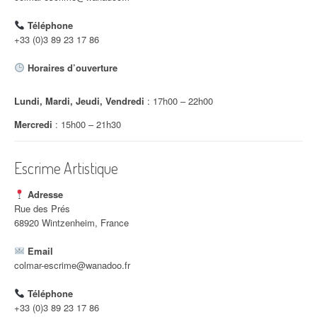
d
Téléphone
'
+33 (0)3 89 23 17 86
a
Horaires d’ouverture
r
Lundi, Mardi, Jeudi, Vendredi
: 17h00 – 22h00
t
Mercredi
: 15h00 – 21h30
i
c
Escrime Artistique
l
Adresse
e
Rue des Prés
68920 Wintzenheim, France
Email
colmar-escrime@wanadoo.fr
Téléphone
+33 (0)3 89 23 17 86