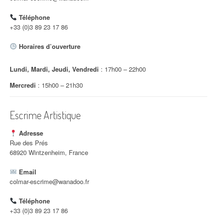
d
Téléphone
'
+33 (0)3 89 23 17 86
a
Horaires d’ouverture
r
Lundi, Mardi, Jeudi, Vendredi
: 17h00 – 22h00
t
Mercredi
: 15h00 – 21h30
i
c
Escrime Artistique
l
Adresse
e
Rue des Prés
68920 Wintzenheim, France
Email
colmar-escrime@wanadoo.fr
Téléphone
+33 (0)3 89 23 17 86