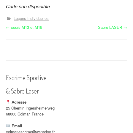
Carte non disponible
Leçons Individuelles
N
←
cours M13 et M15
Sabre LASER
→
a
v
i
g
Escrime Sportive
a
& Sabre Laser
t
i
Adresse
25 Chemin Ingersheimerweg
o
68000 Colmar, France
n
Email
colmar-escrime@wanadoo.fr