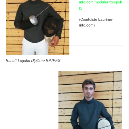
info.com/modules/xoopsh
p/
(Courtoisie Escrime-
info.com)
Benoît Legube Diplômé BPJPES