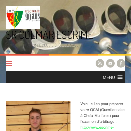
Aller
au
contenu
SR COLMAR ESCRIME
VENEZ DÉCOUVRIR LE CLUB D'ÉPÉE D'ALSACE
MENU
Voici le lien pour préparer
votre QCM (Questionnaire
à Choix Multiples) pour
l’examen d’arbitrage :
http://www.escrime-