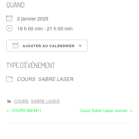
QUAND
2 janvier 2025
19 h 00 min - 21 h 00 min
AJOUTER AU CALENDRIER
Télécharger ICS
Calendrier Google
TYPE D’ÉVÈNEMENT
COURS
SABRE LASER
COURS
SABRE LASER
N
←
COURS M9-M11
Cours Sabre Laser Jeunes
→
a
v