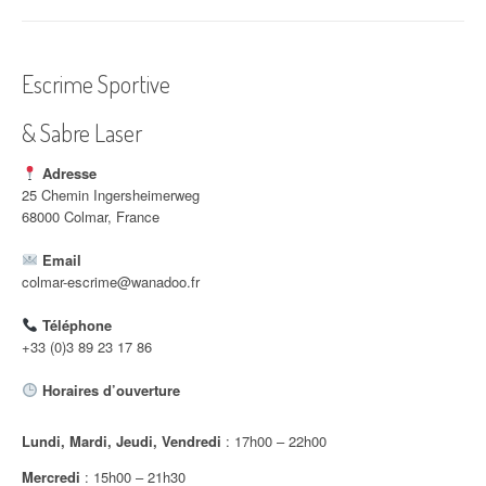
i
g
Escrime Sportive
a
& Sabre Laser
t
i
Adresse
25 Chemin Ingersheimerweg
o
68000 Colmar, France
n
Email
colmar-escrime@wanadoo.fr
d
Téléphone
'
+33 (0)3 89 23 17 86
a
Horaires d’ouverture
r
Lundi, Mardi, Jeudi, Vendredi
: 17h00 – 22h00
t
Mercredi
: 15h00 – 21h30