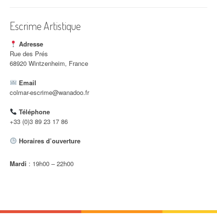
i
c
Escrime Artistique
l
Adresse
e
Rue des Prés
68920 Wintzenheim, France
Email
colmar-escrime@wanadoo.fr
Téléphone
+33 (0)3 89 23 17 86
Horaires d’ouverture
Mardi
: 19h00 – 22h00