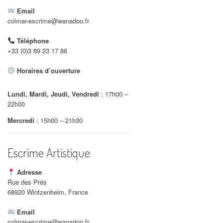
Email
colmar-escrime@wanadoo.fr
Téléphone
+33 (0)3 89 23 17 86
Office 365
Outlook Live
Horaires d’ouverture
Lundi, Mardi, Jeudi, Vendredi
: 17h00 –
22h00
Mercredi
: 15h00 – 21h30
Escrime Artistique
Adresse
Rue des Prés
68920 Wintzenheim, France
Email
colmar-escrime@wanadoo.fr