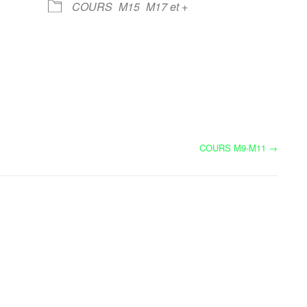
COURS
M15
M17 et +
Calendrier Google
iCalendar
COURS M9-M11
→