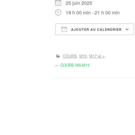
25 juin 2025
19 h 00 min - 21 h 00 min
AJOUTER AU CALENDRIER
Télécharger ICS
COURS
M15
M17 et +
N
←
COURS M9-M13
a
v
i
g
a