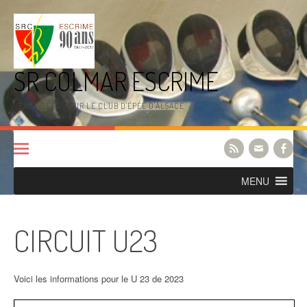
Aller
au
contenu
SR COLMAR ESCRIME
VENEZ DÉCOUVRIR LE CLUB D'ÉPÉE D'ALSACE
MENU
CIRCUIT U23
Voici les informations pour le U 23 de 2023