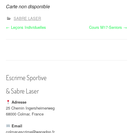
Carte non disponible
SABRE LASER
N
←
Leçons Individuelles
Cours M17-Seniors
→
a
v
i
g
Escrime Sportive
a
& Sabre Laser
t
i
Adresse
25 Chemin Ingersheimerweg
o
68000 Colmar, France
n
Email
colmar-escrime@wanadoo.fr