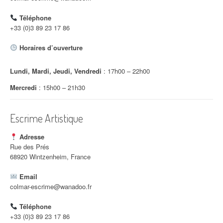
d
Téléphone
'
+33 (0)3 89 23 17 86
a
Horaires d’ouverture
r
Lundi, Mardi, Jeudi, Vendredi
: 17h00 – 22h00
t
Mercredi
: 15h00 – 21h30
i
c
Escrime Artistique
l
Adresse
e
Rue des Prés
68920 Wintzenheim, France
Email
colmar-escrime@wanadoo.fr
Téléphone
+33 (0)3 89 23 17 86