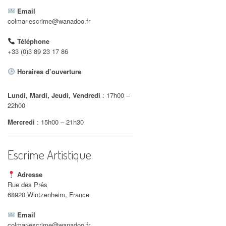
Email
colmar-escrime@wanadoo.fr
Téléphone
+33 (0)3 89 23 17 86
Office 365
Outlook Live
Horaires d’ouverture
Lundi, Mardi, Jeudi, Vendredi
: 17h00 –
22h00
Mercredi
: 15h00 – 21h30
Escrime Artistique
Adresse
Rue des Prés
68920 Wintzenheim, France
Email
colmar-escrime@wanadoo.fr