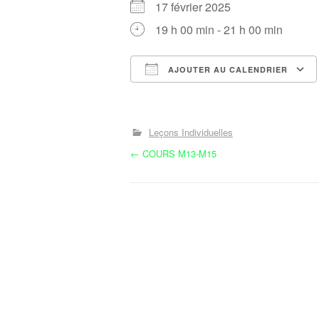
17 février 2025
19 h 00 min - 21 h 00 min
AJOUTER AU CALENDRIER
Télécharger ICS
Leçons Individuelles
N
←
COURS M13-M15
a
v
i
g
a