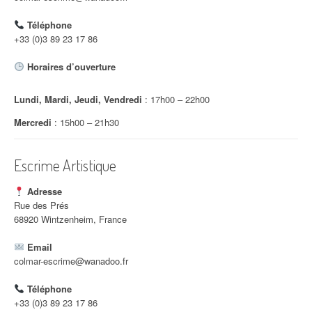
d
Téléphone
'
+33 (0)3 89 23 17 86
a
Horaires d’ouverture
r
Lundi, Mardi, Jeudi, Vendredi
: 17h00 – 22h00
t
Mercredi
: 15h00 – 21h30
i
c
Escrime Artistique
l
Adresse
e
Rue des Prés
68920 Wintzenheim, France
Email
colmar-escrime@wanadoo.fr
Téléphone
+33 (0)3 89 23 17 86