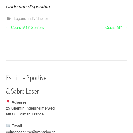
Carte non disponible
Leçons Individuelles
N
←
Cours M17-Seniors
Cours M7
→
a
v
i
g
Escrime Sportive
a
& Sabre Laser
t
i
Adresse
25 Chemin Ingersheimerweg
o
68000 Colmar, France
n
Email
colmar-escrime@wanadoo.fr