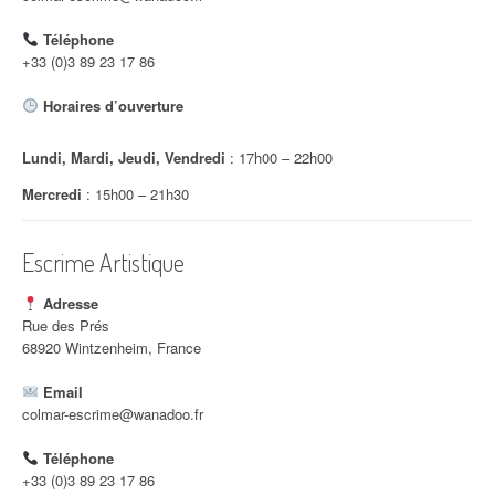
d
Téléphone
'
+33 (0)3 89 23 17 86
a
Horaires d’ouverture
r
Lundi, Mardi, Jeudi, Vendredi
: 17h00 – 22h00
t
Mercredi
: 15h00 – 21h30
i
c
Escrime Artistique
l
Adresse
e
Rue des Prés
68920 Wintzenheim, France
Email
colmar-escrime@wanadoo.fr
Téléphone
+33 (0)3 89 23 17 86