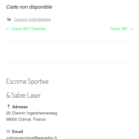
Carte non disponible
Leçons Individuelles
N
←
Cours M17-Seniors
Cours M7
→
a
v
i
g
Escrime Sportive
a
& Sabre Laser
t
i
Adresse
25 Chemin Ingersheimerweg
o
68000 Colmar, France
n
Email
colmar-escrime@wanadoo.fr