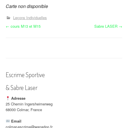
Carte non disponible
Leçons Individuelles
N
←
cours M13 et M15
Sabre LASER
→
a
v
i
g
Escrime Sportive
a
& Sabre Laser
t
i
Adresse
25 Chemin Ingersheimerweg
o
68000 Colmar, France
n
Email
colmar-escrime@wanadoo.fr