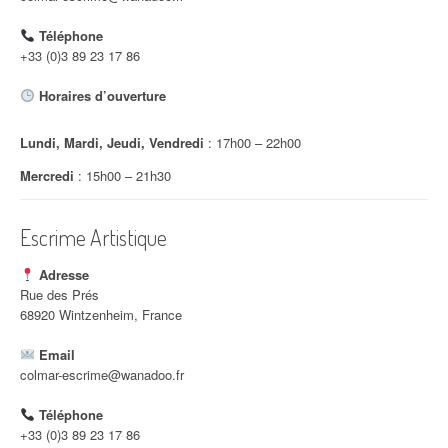
d
Téléphone
'
+33 (0)3 89 23 17 86
a
Horaires d’ouverture
r
Lundi, Mardi, Jeudi, Vendredi
: 17h00 – 22h00
t
Mercredi
: 15h00 – 21h30
i
c
Escrime Artistique
l
Adresse
e
Rue des Prés
68920 Wintzenheim, France
Email
colmar-escrime@wanadoo.fr
Téléphone
+33 (0)3 89 23 17 86