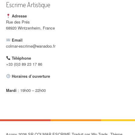
l
Escrime Artistique
e
Adresse
Rue des Prés
68920 Wintzenheim, France
Email
colmar-escrime@wanadoo.fr
Téléphone
+33 (0)3 89 23 17 86
Horaires d’ouverture
Mardi
: 19h00 – 22h00
&copy 2026 SR COLMAR ESCRIME Traduit par Wp Trads. Thème