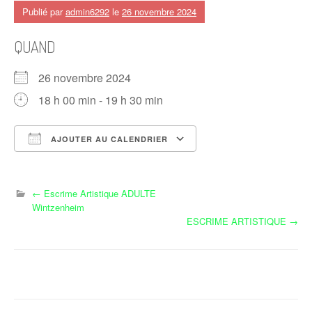
Publié par
admin6292
le
26 novembre 2024
QUAND
26 novembre 2024
18 h 00 min - 19 h 30 min
AJOUTER AU CALENDRIER
Télécharger ICS
Calendrier Google
N
←
Escrime Artistique ADULTE
Wintzenheim
a
ESCRIME ARTISTIQUE
→
v
i
g