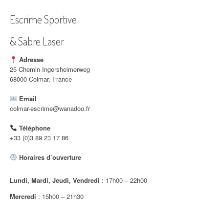
a
Escrime Sportive
t
i
& Sabre Laser
o
Adresse
25 Chemin Ingersheimerweg
n
68000 Colmar, France
d
Email
colmar-escrime@wanadoo.fr
'
a
Téléphone
+33 (0)3 89 23 17 86
r
Horaires d’ouverture
t
i
Lundi, Mardi, Jeudi, Vendredi
: 17h00 – 22h00
Mercredi
: 15h00 – 21h30
c