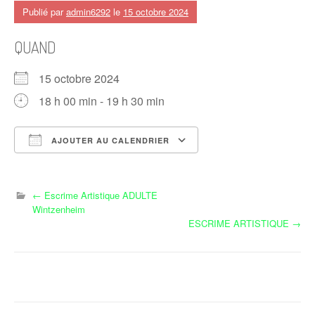
Publié par
admin6292
le
15 octobre 2024
QUAND
15 octobre 2024
18 h 00 min - 19 h 30 min
AJOUTER AU CALENDRIER
Télécharger ICS
Calendrier Google
N
←
Escrime Artistique ADULTE
Wintzenheim
a
ESCRIME ARTISTIQUE
→
v
i
g