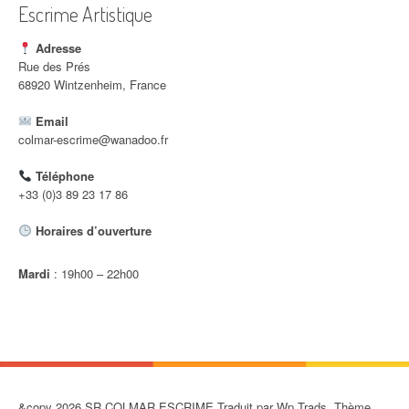
l
Escrime Artistique
e
Adresse
Rue des Prés
68920 Wintzenheim, France
Email
colmar-escrime@wanadoo.fr
Téléphone
+33 (0)3 89 23 17 86
Horaires d’ouverture
Mardi
: 19h00 – 22h00
&copy 2026 SR COLMAR ESCRIME Traduit par Wp Trads. Thème