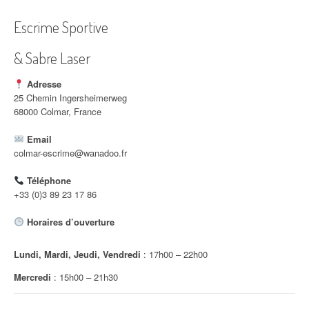
a
Escrime Sportive
t
i
& Sabre Laser
o
Adresse
25 Chemin Ingersheimerweg
n
68000 Colmar, France
d
Email
colmar-escrime@wanadoo.fr
'
a
Téléphone
+33 (0)3 89 23 17 86
r
Horaires d’ouverture
t
i
Lundi, Mardi, Jeudi, Vendredi
: 17h00 – 22h00
Mercredi
: 15h00 – 21h30
c