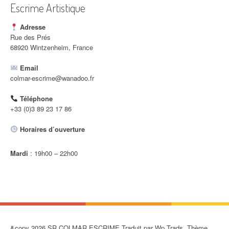
l
Escrime Artistique
e
Adresse
Rue des Prés
68920 Wintzenheim, France
Email
colmar-escrime@wanadoo.fr
Téléphone
+33 (0)3 89 23 17 86
Horaires d’ouverture
Mardi
: 19h00 – 22h00
&copy 2026 SR COLMAR ESCRIME Traduit par Wp Trads. Thème