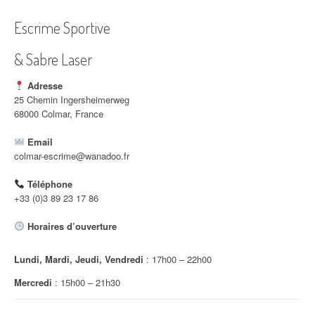
a
Escrime Sportive
t
i
& Sabre Laser
o
Adresse
25 Chemin Ingersheimerweg
n
68000 Colmar, France
d
Email
colmar-escrime@wanadoo.fr
'
a
Téléphone
+33 (0)3 89 23 17 86
r
Horaires d’ouverture
t
i
Lundi, Mardi, Jeudi, Vendredi
: 17h00 – 22h00
Mercredi
: 15h00 – 21h30
c