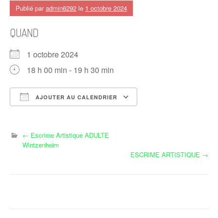
Publié par
admin6292
le
1 octobre 2024
QUAND
1 octobre 2024
18 h 00 min - 19 h 30 min
AJOUTER AU CALENDRIER
Télécharger ICS
Calendrier Google
N
←
Escrime Artistique ADULTE
Wintzenheim
a
ESCRIME ARTISTIQUE
→
v
i
g