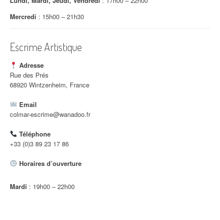
Lundi, Mardi, Jeudi, Vendredi
: 17h00 – 22h00
i
Mercredi
: 15h00 – 21h30
c
Escrime Artistique
l
e
Adresse
Rue des Prés
68920 Wintzenheim, France
Email
colmar-escrime@wanadoo.fr
Téléphone
+33 (0)3 89 23 17 86
Horaires d’ouverture
Mardi
: 19h00 – 22h00