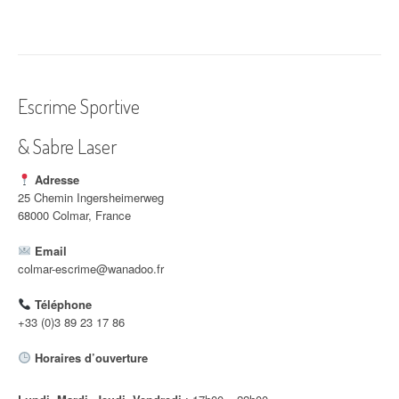
v
i
g
a
Escrime Sportive
t
& Sabre Laser
i
Adresse
o
25 Chemin Ingersheimerweg
68000 Colmar, France
n
Email
d
colmar-escrime@wanadoo.fr
'
Téléphone
a
+33 (0)3 89 23 17 86
r
Horaires d’ouverture
t