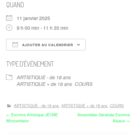
QUAND
11 janvier 2025
9 h 00 min - 11 h 30 min
AJOUTER AU CALENDRIER
Télécharger ICS
Calendrier Google
TYPE D’ÉVÈNEMENT
ARTISTIQUE - de 18 ans
ARTISTIQUE + de 18 ans
COURS
ARTISTIQUE - de 18 ans
ARTISTIQUE + de 18 ans
COURS
N
←
Escrime Artistique JEUNE
Assemblée Générale Escrime
Wintzenheim
Alsace
→
a