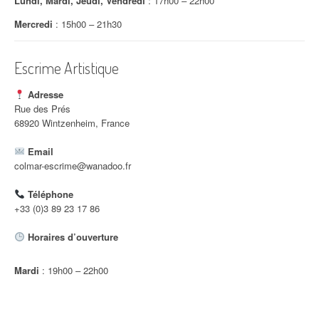
Lundi, Mardi, Jeudi, Vendredi
: 17h00 – 22h00
i
Mercredi
: 15h00 – 21h30
c
Escrime Artistique
l
e
Adresse
Rue des Prés
68920 Wintzenheim, France
Email
colmar-escrime@wanadoo.fr
Téléphone
+33 (0)3 89 23 17 86
Horaires d’ouverture
Mardi
: 19h00 – 22h00