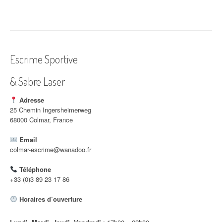
v
i
g
a
Escrime Sportive
t
& Sabre Laser
i
Adresse
o
25 Chemin Ingersheimerweg
68000 Colmar, France
n
Email
d
colmar-escrime@wanadoo.fr
'
Téléphone
a
+33 (0)3 89 23 17 86
r
Horaires d’ouverture
t