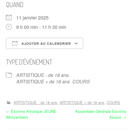
QUAND
11 janvier 2025
9 h 00 min - 11 h 30 min
AJOUTER AU CALENDRIER
Télécharger ICS
Calendrier Google
TYPE D’ÉVÈNEMENT
ARTISTIQUE - de 18 ans
ARTISTIQUE + de 18 ans
COURS
ARTISTIQUE - de 18 ans
ARTISTIQUE + de 18 ans
COURS
N
←
Escrime Artistique JEUNE
Assemblée Générale Escrime
Wintzenheim
Alsace
→
a