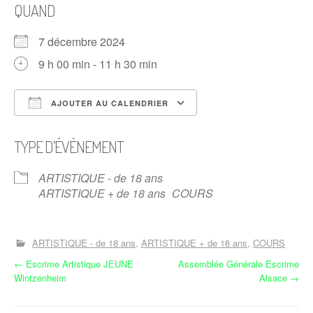
QUAND
7 décembre 2024
9 h 00 min - 11 h 30 min
AJOUTER AU CALENDRIER
Télécharger ICS
Calendrier Google
TYPE D’ÉVÈNEMENT
ARTISTIQUE - de 18 ans
ARTISTIQUE + de 18 ans
COURS
ARTISTIQUE - de 18 ans
ARTISTIQUE + de 18 ans
COURS
N
←
Escrime Artistique JEUNE
Assemblée Générale Escrime
Wintzenheim
Alsace
→
a