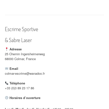
v
i
g
a
Escrime Sportive
t
& Sabre Laser
i
Adresse
o
25 Chemin Ingersheimerweg
68000 Colmar, France
n
Email
d
colmar-escrime@wanadoo.fr
'
Téléphone
a
+33 (0)3 89 23 17 86
r
Horaires d’ouverture
t