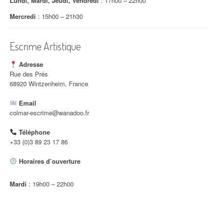
Lundi, Mardi, Jeudi, Vendredi
: 17h00 – 22h00
i
Mercredi
: 15h00 – 21h30
c
Escrime Artistique
l
e
Adresse
Rue des Prés
68920 Wintzenheim, France
Email
colmar-escrime@wanadoo.fr
Téléphone
+33 (0)3 89 23 17 86
Horaires d’ouverture
Mardi
: 19h00 – 22h00