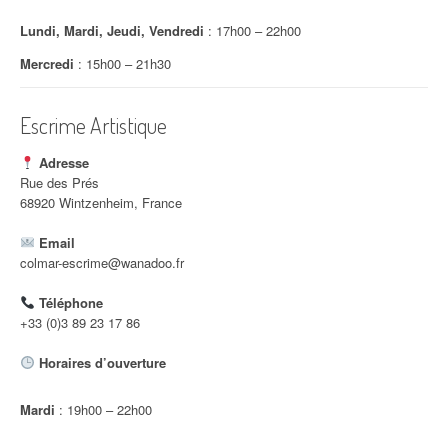
t
Lundi, Mardi, Jeudi, Vendredi
: 17h00 – 22h00
i
Mercredi
: 15h00 – 21h30
c
Escrime Artistique
l
e
Adresse
Rue des Prés
68920 Wintzenheim, France
Email
colmar-escrime@wanadoo.fr
Téléphone
+33 (0)3 89 23 17 86
Horaires d’ouverture
Mardi
: 19h00 – 22h00