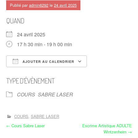
Publié par
admin6292
le
24 avril 2025
QUAND
24 avril 2025
17 h 30 min - 19 h 00 min
AJOUTER AU CALENDRIER
Télécharger ICS
Calendrier Google
TYPE D’ÉVÈNEMENT
COURS
SABRE LASER
COURS
SABRE LASER
N
←
Cours Sabre Laser
Escrime Artistique ADULTE
Wintzenheim
→