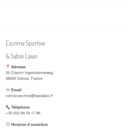
a
v
i
g
a
Escrime Sportive
t
& Sabre Laser
i
Adresse
o
25 Chemin Ingersheimerweg
68000 Colmar, France
n
Email
d
colmar-escrime@wanadoo.fr
'
Téléphone
a
+33 (0)3 89 23 17 86
r
Horaires d’ouverture