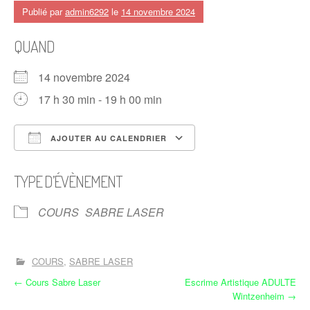
Publié par
admin6292
le
14 novembre 2024
QUAND
14 novembre 2024
17 h 30 min - 19 h 00 min
AJOUTER AU CALENDRIER
Télécharger ICS
Calendrier Google
TYPE D’ÉVÈNEMENT
COURS
SABRE LASER
COURS
SABRE LASER
N
←
Cours Sabre Laser
Escrime Artistique ADULTE
Wintzenheim
→