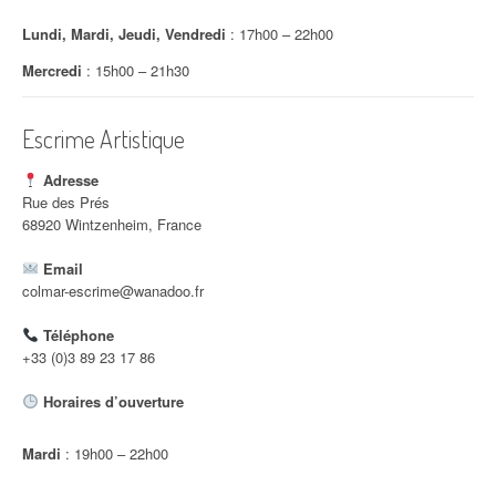
t
Lundi, Mardi, Jeudi, Vendredi
: 17h00 – 22h00
i
Mercredi
: 15h00 – 21h30
c
Escrime Artistique
l
e
Adresse
Rue des Prés
68920 Wintzenheim, France
Email
colmar-escrime@wanadoo.fr
Téléphone
+33 (0)3 89 23 17 86
Horaires d’ouverture
Mardi
: 19h00 – 22h00