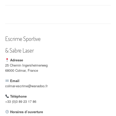
a
v
i
g
a
Escrime Sportive
t
& Sabre Laser
i
Adresse
o
25 Chemin Ingersheimerweg
68000 Colmar, France
n
Email
d
colmar-escrime@wanadoo.fr
'
Téléphone
a
+33 (0)3 89 23 17 86
r
Horaires d’ouverture