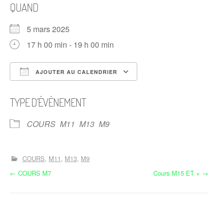
QUAND
5 mars 2025
17 h 00 min - 19 h 00 min
AJOUTER AU CALENDRIER
Télécharger ICS
Calendrier Google
TYPE D’ÉVÈNEMENT
COURS
M11
M13
M9
COURS
M11
M13
M9
N
←
COURS M7
Cours M15 ET +
→
a
v