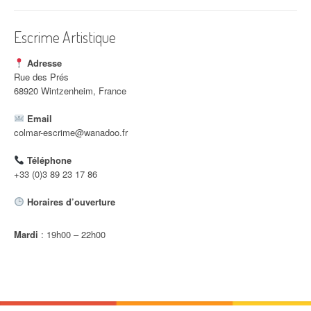
i
c
Escrime Artistique
l
Adresse
e
Rue des Prés
68920 Wintzenheim, France
Email
colmar-escrime@wanadoo.fr
Téléphone
+33 (0)3 89 23 17 86
Horaires d’ouverture
Mardi
: 19h00 – 22h00