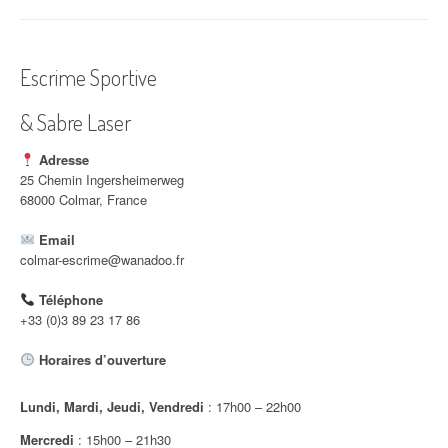
i
g
Escrime Sportive
a
& Sabre Laser
t
i
Adresse
25 Chemin Ingersheimerweg
o
68000 Colmar, France
n
Email
colmar-escrime@wanadoo.fr
d
Téléphone
'
+33 (0)3 89 23 17 86
a
Horaires d’ouverture
r
Lundi, Mardi, Jeudi, Vendredi
: 17h00 – 22h00
t
Mercredi
: 15h00 – 21h30