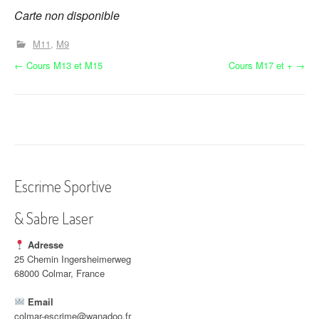
Carte non disponible
M11
M9
N
←
Cours M13 et M15
Cours M17 et +
→
a
v
i
g
Escrime Sportive
a
& Sabre Laser
t
i
Adresse
25 Chemin Ingersheimerweg
o
68000 Colmar, France
n
Email
colmar-escrime@wanadoo.fr