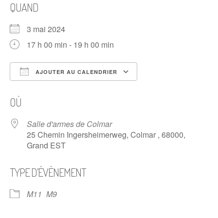
QUAND
3 mai 2024
17 h 00 min - 19 h 00 min
AJOUTER AU CALENDRIER
Télécharger ICS
Calendrier Google
OÙ
Salle d'armes de Colmar
25 Chemin Ingersheimerweg, Colmar , 68000,
Grand EST
TYPE D’ÉVÈNEMENT
M11
M9