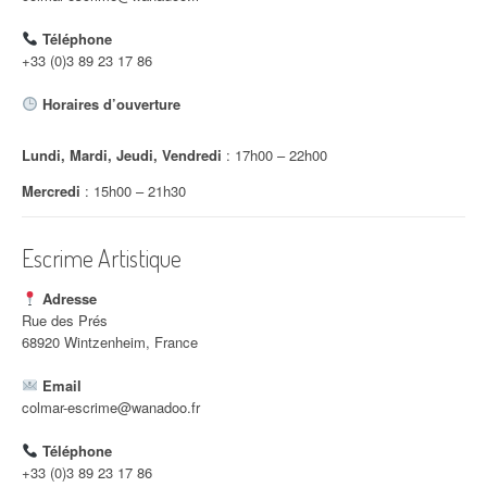
d
Téléphone
'
+33 (0)3 89 23 17 86
a
Horaires d’ouverture
r
Lundi, Mardi, Jeudi, Vendredi
: 17h00 – 22h00
t
Mercredi
: 15h00 – 21h30
i
c
Escrime Artistique
l
Adresse
e
Rue des Prés
68920 Wintzenheim, France
Email
colmar-escrime@wanadoo.fr
Téléphone
+33 (0)3 89 23 17 86