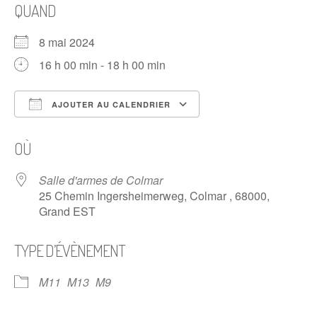
QUAND
8 mai 2024
16 h 00 min - 18 h 00 min
AJOUTER AU CALENDRIER
Télécharger ICS
Calendrier Google
OÙ
Salle d'armes de Colmar
25 Chemin Ingersheimerweg, Colmar , 68000,
Grand EST
TYPE D’ÉVÈNEMENT
M11
M13
M9