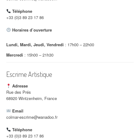
d
Téléphone
'
+33 (0)3 89 23 17 86
a
Horaires d’ouverture
r
Lundi, Mardi, Jeudi, Vendredi
: 17h00 – 22h00
t
Mercredi
: 15h00 – 21h30
i
c
Escrime Artistique
l
Adresse
e
Rue des Prés
68920 Wintzenheim, France
Email
colmar-escrime@wanadoo.fr
Téléphone
+33 (0)3 89 23 17 86