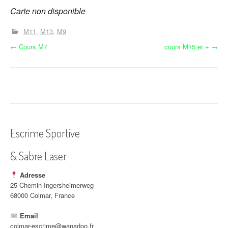
Carte non disponible
M11
M13
M9
N
←
Cours M7
cours M15 et +
→
a
v
i
g
Escrime Sportive
a
& Sabre Laser
t
i
Adresse
25 Chemin Ingersheimerweg
o
68000 Colmar, France
n
Email
colmar-escrime@wanadoo.fr