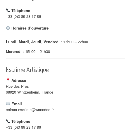
d
Téléphone
'
+33 (0)3 89 23 17 86
a
Horaires d’ouverture
r
Lundi, Mardi, Jeudi, Vendredi
: 17h00 – 22h00
t
Mercredi
: 15h00 – 21h30
i
c
Escrime Artistique
l
Adresse
e
Rue des Prés
68920 Wintzenheim, France
Email
colmar-escrime@wanadoo.fr
Téléphone
+33 (0)3 89 23 17 86