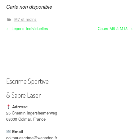
Carte non disponible
M7 et moins
N
←
Leçons Individuelles
Cours M9 à M13
→
a
v
i
g
Escrime Sportive
a
& Sabre Laser
t
i
Adresse
25 Chemin Ingersheimerweg
o
68000 Colmar, France
n
Email
colmar-escrime@wanadoo.fr