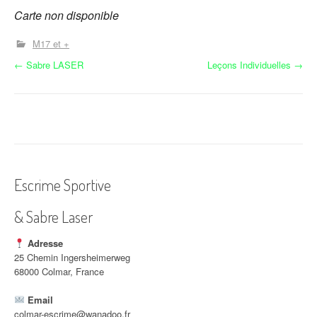
Carte non disponible
M17 et +
N
←
Sabre LASER
Leçons Individuelles
→
a
v
i
g
Escrime Sportive
a
& Sabre Laser
t
i
Adresse
25 Chemin Ingersheimerweg
o
68000 Colmar, France
n
Email
colmar-escrime@wanadoo.fr