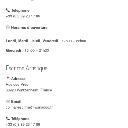
d
Téléphone
'
+33 (0)3 89 23 17 86
a
Horaires d’ouverture
r
Lundi, Mardi, Jeudi, Vendredi
: 17h00 – 22h00
t
Mercredi
: 15h00 – 21h30
i
c
Escrime Artistique
l
Adresse
e
Rue des Prés
68920 Wintzenheim, France
Email
colmar-escrime@wanadoo.fr
Téléphone
+33 (0)3 89 23 17 86