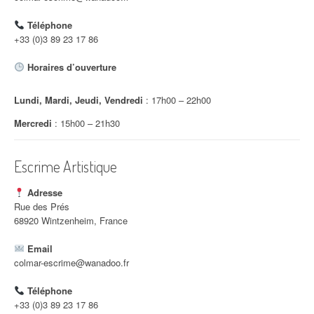
d
Téléphone
'
+33 (0)3 89 23 17 86
a
Horaires d’ouverture
r
Lundi, Mardi, Jeudi, Vendredi
: 17h00 – 22h00
t
Mercredi
: 15h00 – 21h30
i
c
Escrime Artistique
l
Adresse
e
Rue des Prés
68920 Wintzenheim, France
Email
colmar-escrime@wanadoo.fr
Téléphone
+33 (0)3 89 23 17 86