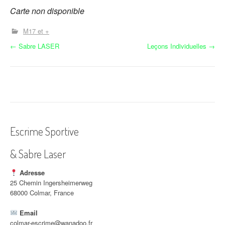
Carte non disponible
M17 et +
N
←
Sabre LASER
Leçons Individuelles
→
a
v
i
g
Escrime Sportive
a
& Sabre Laser
t
i
Adresse
25 Chemin Ingersheimerweg
o
68000 Colmar, France
n
Email
colmar-escrime@wanadoo.fr