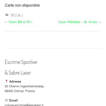
Carte non disponible
M17 et +
N
←
Cours M9 et M11
Cours Artistique – de 18 ans
→
a
v
i
g
Escrime Sportive
a
& Sabre Laser
t
i
Adresse
25 Chemin Ingersheimerweg
o
68000 Colmar, France
n
Email
colmar-escrime@wanadoo.fr