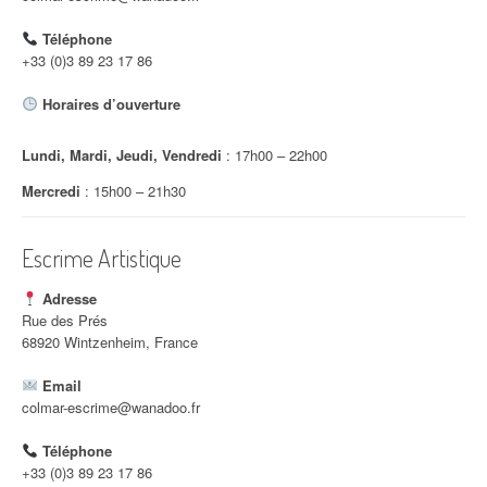
d
Téléphone
'
+33 (0)3 89 23 17 86
a
Horaires d’ouverture
r
Lundi, Mardi, Jeudi, Vendredi
: 17h00 – 22h00
t
Mercredi
: 15h00 – 21h30
i
c
Escrime Artistique
l
Adresse
e
Rue des Prés
68920 Wintzenheim, France
Email
colmar-escrime@wanadoo.fr
Téléphone
+33 (0)3 89 23 17 86