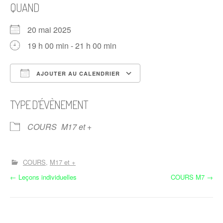
QUAND
20 mai 2025
19 h 00 min - 21 h 00 min
AJOUTER AU CALENDRIER
Télécharger ICS
Calendrier Google
TYPE D’ÉVÈNEMENT
COURS
M17 et +
COURS
M17 et +
N
←
Leçons individuelles
COURS M7
→
a
v