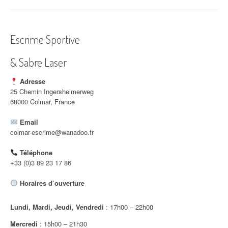
i
g
Escrime Sportive
a
& Sabre Laser
t
i
Adresse
25 Chemin Ingersheimerweg
o
68000 Colmar, France
n
Email
colmar-escrime@wanadoo.fr
d
Téléphone
'
+33 (0)3 89 23 17 86
a
Horaires d’ouverture
r
Lundi, Mardi, Jeudi, Vendredi
: 17h00 – 22h00
t
Mercredi
: 15h00 – 21h30