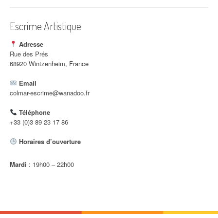
i
c
Escrime Artistique
l
Adresse
e
Rue des Prés
68920 Wintzenheim, France
Email
colmar-escrime@wanadoo.fr
Téléphone
+33 (0)3 89 23 17 86
Horaires d’ouverture
Mardi
: 19h00 – 22h00