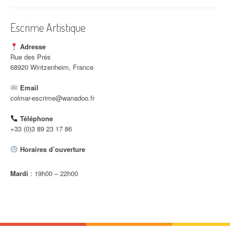
i
c
Escrime Artistique
l
Adresse
e
Rue des Prés
68920 Wintzenheim, France
Email
colmar-escrime@wanadoo.fr
Téléphone
+33 (0)3 89 23 17 86
Horaires d’ouverture
Mardi
: 19h00 – 22h00