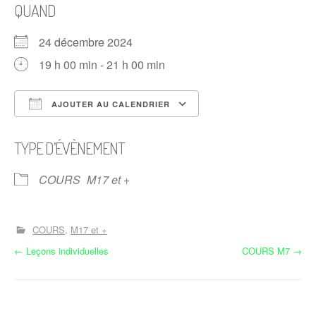
QUAND
24 décembre 2024
19 h 00 min - 21 h 00 min
AJOUTER AU CALENDRIER
Télécharger ICS
Calendrier Google
TYPE D’ÉVÈNEMENT
COURS
M17 et +
COURS
M17 et +
N
←
Leçons individuelles
COURS M7
→
a
v