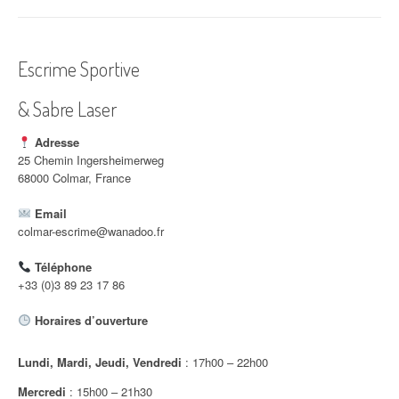
i
g
Escrime Sportive
a
& Sabre Laser
t
i
Adresse
25 Chemin Ingersheimerweg
o
68000 Colmar, France
n
Email
colmar-escrime@wanadoo.fr
d
Téléphone
'
+33 (0)3 89 23 17 86
a
Horaires d’ouverture
r
Lundi, Mardi, Jeudi, Vendredi
: 17h00 – 22h00
t
Mercredi
: 15h00 – 21h30