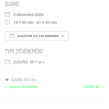
QUAND
3 décembre 2024
19 h 00 min - 21 h 00 min
AJOUTER AU CALENDRIER
Télécharger ICS
Calendrier Google
TYPE D’ÉVÈNEMENT
COURS
M17 et +
COURS
M17 et +
N
←
Leçons individuelles
COURS M7
→
a
v