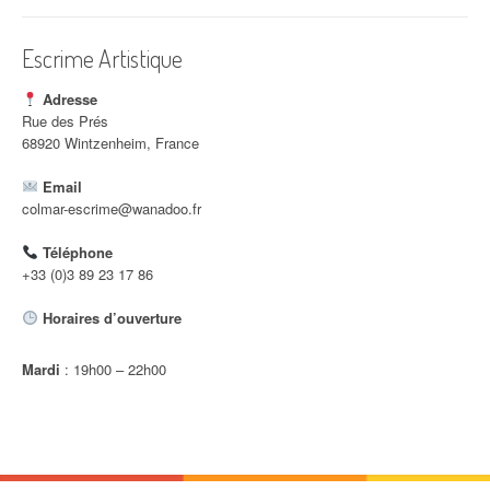
i
c
Escrime Artistique
l
Adresse
e
Rue des Prés
68920 Wintzenheim, France
Email
colmar-escrime@wanadoo.fr
Téléphone
+33 (0)3 89 23 17 86
Horaires d’ouverture
Mardi
: 19h00 – 22h00