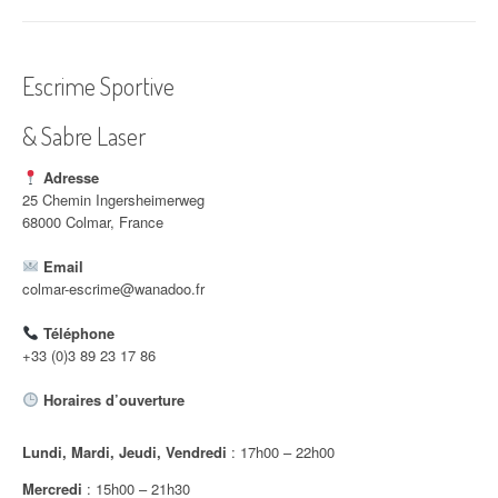
i
g
Escrime Sportive
a
& Sabre Laser
t
i
Adresse
25 Chemin Ingersheimerweg
o
68000 Colmar, France
n
Email
colmar-escrime@wanadoo.fr
d
Téléphone
'
+33 (0)3 89 23 17 86
a
Horaires d’ouverture
r
Lundi, Mardi, Jeudi, Vendredi
: 17h00 – 22h00
t
Mercredi
: 15h00 – 21h30