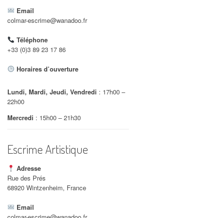
Email
colmar-escrime@wanadoo.fr
Téléphone
+33 (0)3 89 23 17 86
Office 365
Outlook Live
Horaires d’ouverture
Lundi, Mardi, Jeudi, Vendredi
: 17h00 –
22h00
Mercredi
: 15h00 – 21h30
Escrime Artistique
Adresse
Rue des Prés
68920 Wintzenheim, France
Email
colmar-escrime@wanadoo.fr