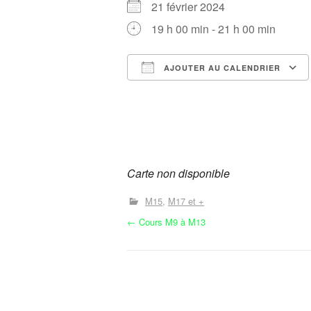
21 février 2024
19 h 00 min - 21 h 00 min
AJOUTER AU CALENDRIER
Télécharger ICS
Carte non disponible
M15
M17 et +
N
←
Cours M9 à M13
a
v