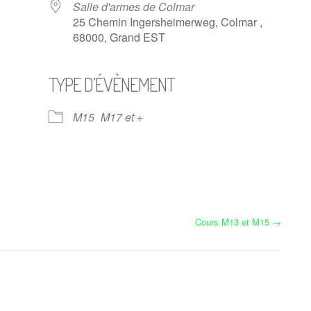
Salle d'armes de Colmar
25 Chemin Ingersheimerweg, Colmar ,
68000, Grand EST
TYPE D’ÉVÈNEMENT
Calendrier Google
iCalendar
M15
M17 et +
Cours M13 et M15
→