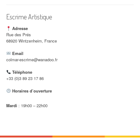
i
c
Escrime Artistique
l
Adresse
e
Rue des Prés
68920 Wintzenheim, France
Email
colmar-escrime@wanadoo.fr
Téléphone
+33 (0)3 89 23 17 86
Horaires d’ouverture
Mardi
: 19h00 – 22h00