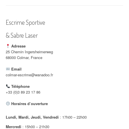
i
g
Escrime Sportive
a
& Sabre Laser
t
i
Adresse
25 Chemin Ingersheimerweg
o
68000 Colmar, France
n
Email
colmar-escrime@wanadoo.fr
d
Téléphone
'
+33 (0)3 89 23 17 86
a
Horaires d’ouverture
r
Lundi, Mardi, Jeudi, Vendredi
: 17h00 – 22h00
t
Mercredi
: 15h00 – 21h30