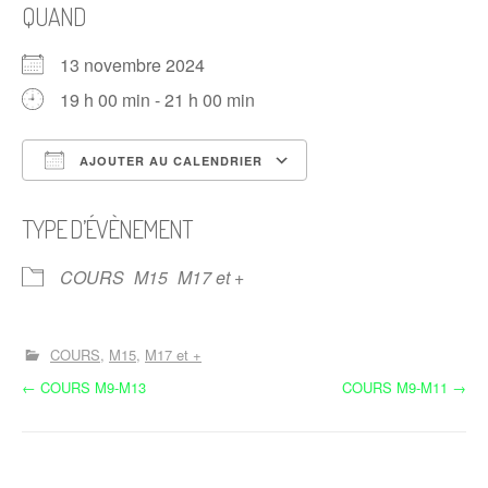
QUAND
13 novembre 2024
19 h 00 min - 21 h 00 min
AJOUTER AU CALENDRIER
Télécharger ICS
Calendrier Google
TYPE D’ÉVÈNEMENT
COURS
M15
M17 et +
COURS
M15
M17 et +
N
←
COURS M9-M13
COURS M9-M11
→
a
v