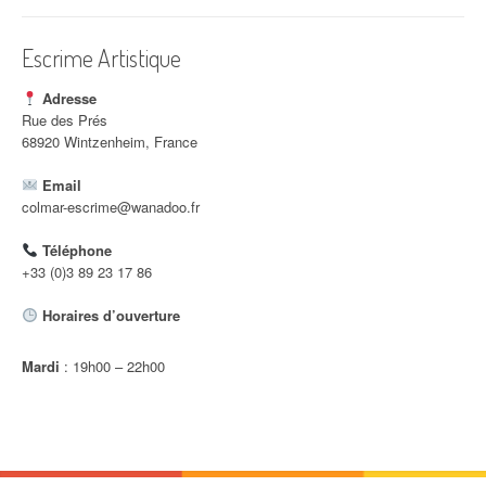
i
c
Escrime Artistique
l
Adresse
e
Rue des Prés
68920 Wintzenheim, France
Email
colmar-escrime@wanadoo.fr
Téléphone
+33 (0)3 89 23 17 86
Horaires d’ouverture
Mardi
: 19h00 – 22h00