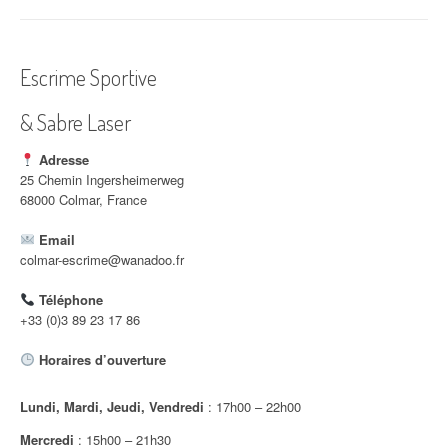
i
g
Escrime Sportive
a
& Sabre Laser
t
i
Adresse
25 Chemin Ingersheimerweg
o
68000 Colmar, France
n
Email
colmar-escrime@wanadoo.fr
d
Téléphone
'
+33 (0)3 89 23 17 86
a
Horaires d’ouverture
r
Lundi, Mardi, Jeudi, Vendredi
: 17h00 – 22h00
t
Mercredi
: 15h00 – 21h30