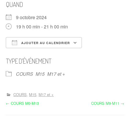
QUAND
9 octobre 2024
19 h 00 min - 21 h 00 min
AJOUTER AU CALENDRIER
Télécharger ICS
Calendrier Google
TYPE D’ÉVÈNEMENT
COURS
M15
M17 et +
COURS
M15
M17 et +
N
←
COURS M9-M13
COURS M9-M11
→
a
v