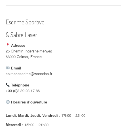
i
g
Escrime Sportive
a
& Sabre Laser
t
i
Adresse
25 Chemin Ingersheimerweg
o
68000 Colmar, France
n
Email
colmar-escrime@wanadoo.fr
d
Téléphone
'
+33 (0)3 89 23 17 86
a
Horaires d’ouverture
r
Lundi, Mardi, Jeudi, Vendredi
: 17h00 – 22h00
t
Mercredi
: 15h00 – 21h30