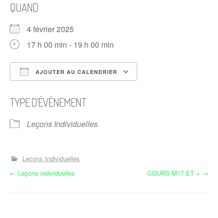
QUAND
4 février 2025
17 h 00 min - 19 h 00 min
AJOUTER AU CALENDRIER
Télécharger ICS
Calendrier Google
TYPE D’ÉVÈNEMENT
Leçons Individuelles
Leçons Individuelles
N
←
Leçons individuelles
COURS M17 ET +
→
a
v