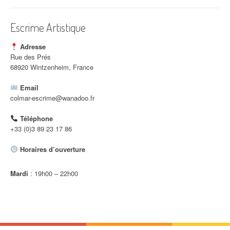
i
c
Escrime Artistique
l
Adresse
e
Rue des Prés
68920 Wintzenheim, France
Email
colmar-escrime@wanadoo.fr
Téléphone
+33 (0)3 89 23 17 86
Horaires d’ouverture
Mardi
: 19h00 – 22h00