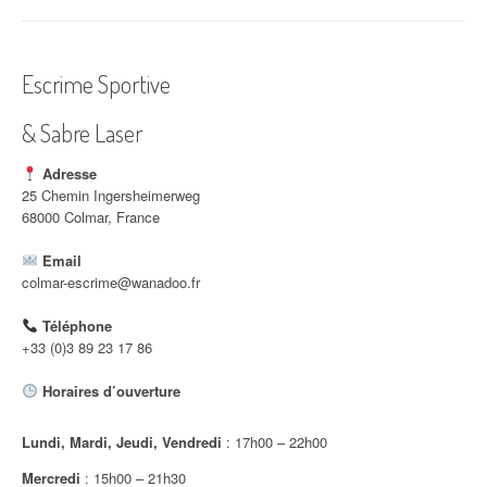
i
g
Escrime Sportive
a
& Sabre Laser
t
i
Adresse
25 Chemin Ingersheimerweg
o
68000 Colmar, France
n
Email
colmar-escrime@wanadoo.fr
d
Téléphone
'
+33 (0)3 89 23 17 86
a
Horaires d’ouverture
r
Lundi, Mardi, Jeudi, Vendredi
: 17h00 – 22h00
t
Mercredi
: 15h00 – 21h30