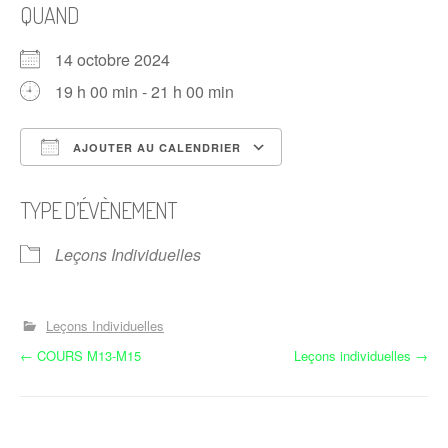
QUAND
14 octobre 2024
19 h 00 min - 21 h 00 min
AJOUTER AU CALENDRIER
Télécharger ICS
Calendrier Google
TYPE D’ÉVÈNEMENT
Leçons Individuelles
Leçons Individuelles
N
←
COURS M13-M15
Leçons individuelles
→
a
v