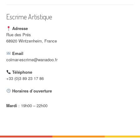
i
c
Escrime Artistique
l
Adresse
e
Rue des Prés
68920 Wintzenheim, France
Email
colmar-escrime@wanadoo.fr
Téléphone
+33 (0)3 89 23 17 86
Horaires d’ouverture
Mardi
: 19h00 – 22h00