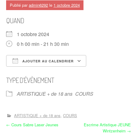
Publié par
admin6292
le
1 octobre 2024
QUAND
1 octobre 2024
0 h 00 min - 21 h 30 min
AJOUTER AU CALENDRIER
Télécharger ICS
Calendrier Google
TYPE D’ÉVÈNEMENT
ARTISTIQUE + de 18 ans
COURS
ARTISTIQUE + de 18 ans
COURS
N
←
Cours Sabre Laser Jeunes
Escrime Artistique JEUNE
Wintzenheim
→