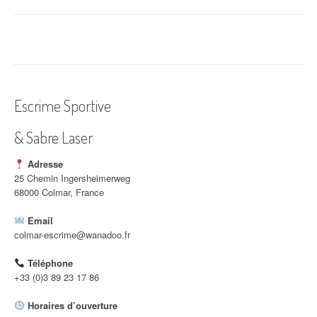
a
v
i
g
a
Escrime Sportive
t
& Sabre Laser
i
Adresse
o
25 Chemin Ingersheimerweg
68000 Colmar, France
n
Email
d
colmar-escrime@wanadoo.fr
'
Téléphone
a
+33 (0)3 89 23 17 86
r
Horaires d’ouverture