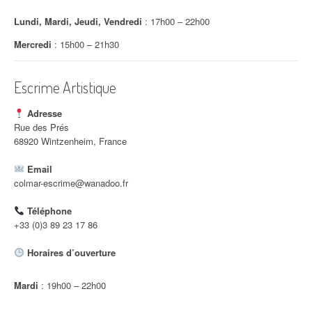
t
Lundi, Mardi, Jeudi, Vendredi
: 17h00 – 22h00
i
Mercredi
: 15h00 – 21h30
c
Escrime Artistique
l
e
Adresse
Rue des Prés
68920 Wintzenheim, France
Email
colmar-escrime@wanadoo.fr
Téléphone
+33 (0)3 89 23 17 86
Horaires d’ouverture
Mardi
: 19h00 – 22h00