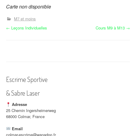
Carte non disponible
M7 et moins
N
←
Leçons Individuelles
Cours M9 à M13
→
a
v
i
g
Escrime Sportive
a
& Sabre Laser
t
i
Adresse
25 Chemin Ingersheimerweg
o
68000 Colmar, France
n
Email
colmar-escrime@wanadoo.fr