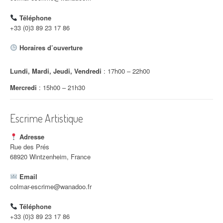
d
Téléphone
'
+33 (0)3 89 23 17 86
a
Horaires d’ouverture
r
Lundi, Mardi, Jeudi, Vendredi
: 17h00 – 22h00
t
Mercredi
: 15h00 – 21h30
i
c
Escrime Artistique
l
Adresse
e
Rue des Prés
68920 Wintzenheim, France
Email
colmar-escrime@wanadoo.fr
Téléphone
+33 (0)3 89 23 17 86