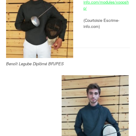
info.com/modules/xoopsh
p/
(Courtoisie Escrime-
info.com)
Benoît Legube Diplômé BPJPES