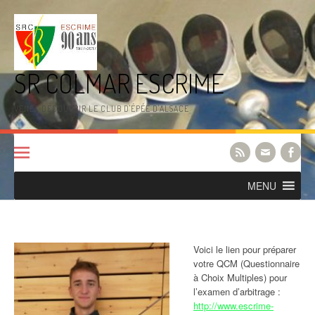
Aller
au
contenu
SR COLMAR ESCRIME
VENEZ DÉCOUVRIR LE CLUB D'ÉPÉE D'ALSACE
MENU
Voici le lien pour préparer
votre QCM (Questionnaire
à Choix Multiples) pour
l’examen d’arbitrage :
http://www.escrime-