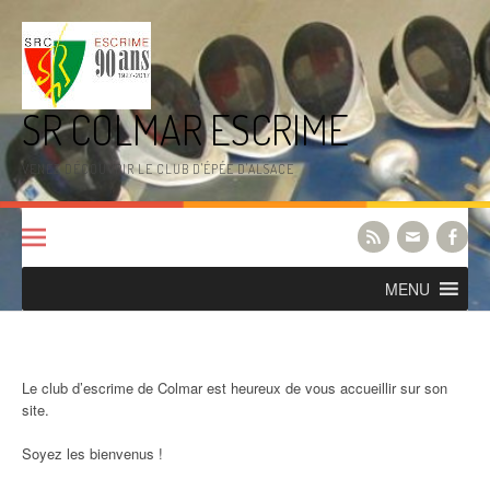
Aller
au
contenu
SR COLMAR ESCRIME
VENEZ DÉCOUVRIR LE CLUB D'ÉPÉE D'ALSACE
MENU
Le club d’escrime de Colmar est heureux de vous accueillir sur son
site.
Soyez les bienvenus !